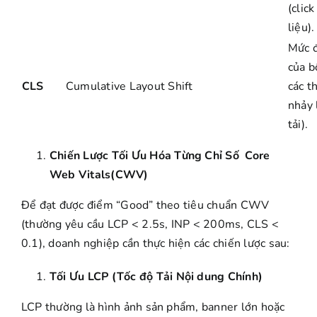
(clic
liệu).
Mức đ
của b
CLS
Cumulative Layout Shift
các t
nhảy 
tải).
Chiến Lược Tối Ưu Hóa Từng Chỉ Số Core
Web Vitals(CWV)
Để đạt được điểm “Good” theo tiêu chuẩn CWV
(thường yêu cầu LCP < 2.5s, INP < 200ms, CLS <
0.1), doanh nghiệp cần thực hiện các chiến lược sau:
Tối Ưu LCP (Tốc độ Tải Nội dung Chính)
LCP thường là hình ảnh sản phẩm, banner lớn hoặc