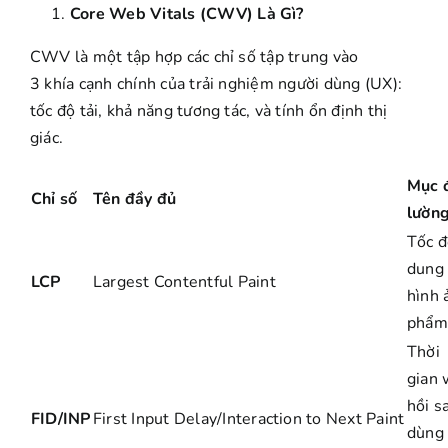
Core Web Vitals (CWV) Là Gì?
CWV là một tập hợp các chỉ số tập trung vào
3 khía cạnh chính của trải nghiệm người dùng (UX):
tốc độ tải, khả năng tương tác, và tính ổn định thị
giác.
Mục 
Chỉ số
Tên đầy đủ
lườn
Tốc đ
dung 
LCP
Largest Contentful Paint
hình 
phẩm 
Thời
gian 
hồi s
FID/INP
First Input Delay/Interaction to Next Paint
dùng 