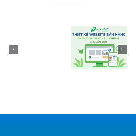
THÔNG BÁO
Thông báo
LỊCH NGHỈ
lịch nghỉ Tết
LỄ THÁNG 4
2026 360
– 5/2026
CORP