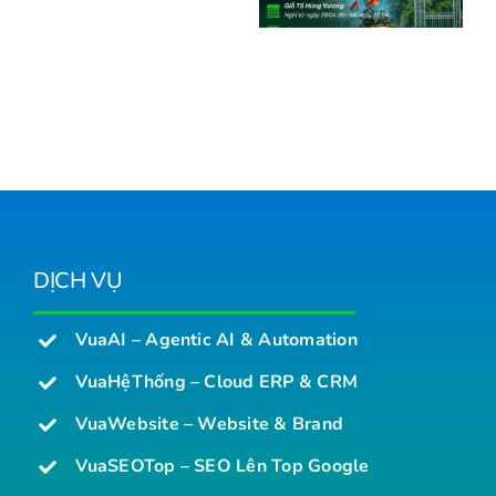
– 5/2026
CORP
Người
Dùng
DỊCH VỤ
VuaAI – Agentic AI & Automation
VuaHệThống – Cloud ERP & CRM
VuaWebsite – Website & Brand
VuaSEOTop – SEO Lên Top Google