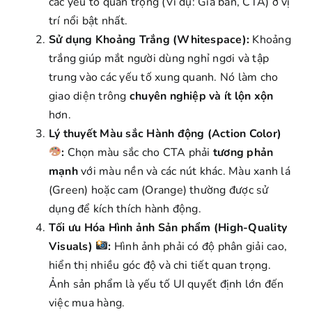
các yếu tố quan trọng (Ví dụ: Giá bán, CTA) ở vị
trí nổi bật nhất.
Sử dụng Khoảng Trắng (Whitespace):
Khoảng
trắng giúp mắt người dùng nghỉ ngơi và tập
trung vào các yếu tố xung quanh. Nó làm cho
giao diện trông
chuyên nghiệp và ít lộn xộn
hơn.
Lý thuyết Màu sắc Hành động (Action Color)
:
Chọn màu sắc cho CTA phải
tương phản
mạnh
với màu nền và các nút khác. Màu xanh lá
(Green) hoặc cam (Orange) thường được sử
dụng để kích thích hành động.
Tối ưu Hóa Hình ảnh Sản phẩm (High-Quality
Visuals)
:
Hình ảnh phải có độ phân giải cao,
hiển thị nhiều góc độ và chi tiết quan trọng.
Ảnh sản phẩm là yếu tố UI quyết định lớn đến
việc mua hàng.