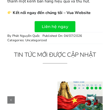
thành một kênh bán hàng hiệu quả và thu hút
.
Kết nối ngay đến chúng tôi – Vua Website
Liên hệ ngay
By
Phát Nguyễn Quốc
Published On: 04/07/2026
Categories:
Uncategorized
TIN TỨC MỚI ĐƯỢC CẬP NHẬT
Tối
THÔNG BÁO
Thông báo
Ưu
LỊCH NGHỈ
lịch nghỉ Tết
Trải
LỄ THÁNG 4
2026 360
Nghiệm