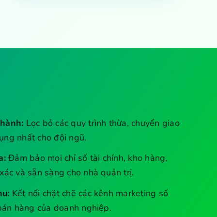
 hành:
Lọc bỏ các quy trình thừa, chuyển giao
ụng nhất cho đội ngũ.
a:
Đảm bảo mọi chỉ số tài chính, kho hàng,
xác và sẵn sàng cho nhà quản trị.
hu:
Kết nối chặt chẽ các kênh marketing số
 bán hàng của doanh nghiệp.