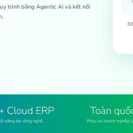
 trình bằng Agentic AI và kết nối
h.
Đồ
 + Cloud ERP
Toàn quố
õi năng lực công nghệ
Phục vụ doanh nghiệp V