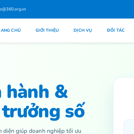
fo@360.org.vn
RANG CHỦ
GIỚI THIỆU
DỊCH VỤ
ĐỐI TÁC
n hành &
 trưởng số
 diện giúp doanh nghiệp tối ưu