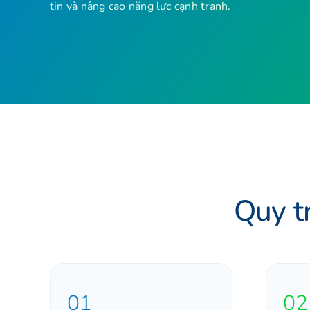
tin và nâng cao năng lực cạnh tranh.
Quy tr
01
02