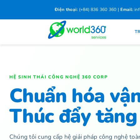
Skip
Điện thoại:
(+84) 836 360 360
|
Email:
in
to
content
T
HỆ SINH THÁI CÔNG NGHỆ 360 CORP
Chuẩn hóa vậ
Thúc đẩy tăng
Chúng tôi cung cấp hệ giải pháp công nghệ toàn