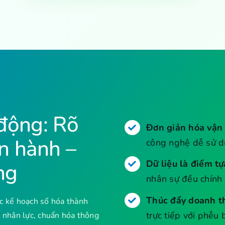
động: Rõ
Đơn giản hóa vận
ận hành –
công nghệ dễ sử d
Dữ liệu là điểm tự
ng
nhân sự đều chính 
Thúc đẩy doanh t
c kế hoạch số hóa thành
trực tiếp với phễu
hí nhân lực, chuẩn hóa thông