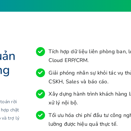
uản
Tích hợp dữ liệu liên phòng ban, l
Cloud ERP/CRM.
ng
Giải phóng nhân sự khỏi tác vụ th
CSKH, Sales và báo cáo.
Xây dựng hành trình khách hàng l
toán rời
xử lý nội bộ.
h hợp chặt
Tối ưu hóa chi phí đầu tư công n
và trợ lý
lường được hiệu quả thực tế.